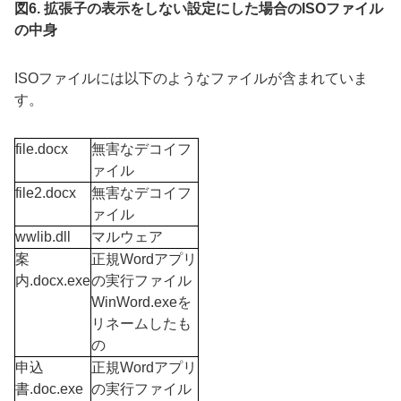
図6. 拡張子の表示をしない設定にした場合のISOファイル
の中身
ISOファイルには以下のようなファイルが含まれていま
す。
file.docx
無害なデコイフ
ァイル
file2.docx
無害なデコイフ
ァイル
wwlib.dll
マルウェア
案
正規Wordアプリ
内.docx.exe
の実行ファイル
WinWord.exeを
リネームしたも
の
申込
正規Wordアプリ
書.doc.exe
の実行ファイル