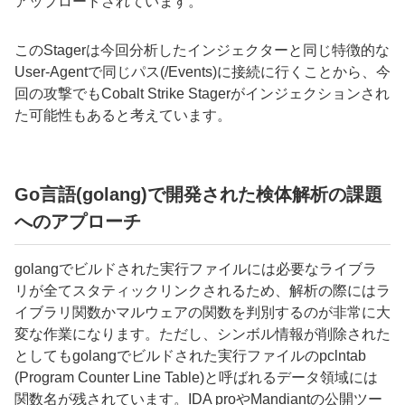
アップロードされています。
この
Stager
は今回分析したインジェクターと同じ特徴的な
User-Agent
で同じパス(/Events)に接続に行くことから、今
回の攻撃でも
Cobalt Strike Stager
がインジェクションされ
た可能性もあると考えています。
Go
言語
(golang)
で開発された検体解析の課題
へのアプローチ
golang
でビルドされた実行ファイルには必要なライブラ
リが全てスタティックリンクされるため、解析の際にはラ
イブラリ関数かマルウェアの関数を判別するのが非常に大
変な作業になります。ただし、シンボル情報が削除された
としてもgolangでビルドされた実行ファイルの
pclntab
(Program Counter Line Table)と呼ばれるデータ領域には
関数名が残されています。
IDA pro
や
Mandiant
の公開ツー