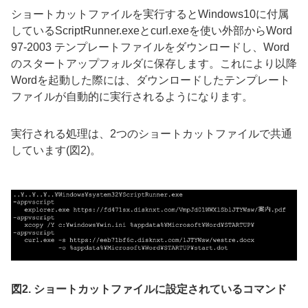
ショートカットファイルを実行すると
Windows10
に付属
している
ScriptRunner.exe
と
curl.exe
を使い外部からWord
97-2003 テンプレートファイルをダウンロードし、
Word
のスタートアップフォルダに保存します。これにより以降
Word
を起動した際には、ダウンロードしたテンプレート
ファイルが自動的に実行されるようになります。
実行される処理は、
2
つのショートカットファイルで共通
しています
(
図
2)
。
図2. ショートカットファイルに設定されているコマンド