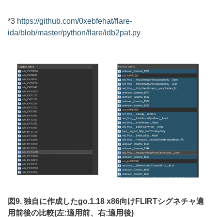
*3
https://github.com/0xebfehat/flare-
ida/blob/master/python/flare/idb2pat.py
図9. 独自に作成したgo.1.18 x86向けFLIRTシグネチャ適
用前後の比較(左:適用前、右:適用後)