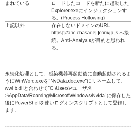
まれている
ロードしたコードを新たに起動した
Explorer.exeに
インジェクションす
る。
(Process Hollowing)
上記以外
存在しないドメインの
URL
https[:]//abc.cbasade[.]com/jp.js
へ接
Anti-Analysisが目的と思われ
続。
る。
永続化処理として、感染機器再起動後に自動起動されるよ
うに
WinWord.exeを"NvData.doc.exe"にリネームして、
wwlib.dllと合わせて"C:\Users\<ユーザ名
>\AppData\Roaming\Microsoft\Windows\Nvida"に保存した
後にPowerShellを使い
ログオンスクリプトとして登録し
ます。
-----------------------------------------------------------------------------------