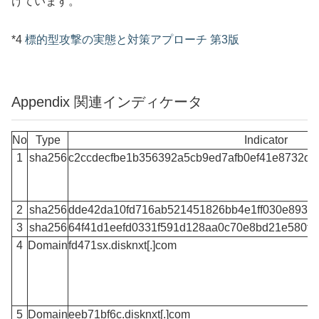
けています。
*4
標的型攻撃の実態と対策アプローチ 第3版
Appendix 関連インディケータ
No
Type
Indicator
1
sha256
c2ccdecfbe1b356392a5cb9ed7afb0ef41e8732d
2
sha256
dde42da10fd716ab521451826bb4e1ff030e893b
3
sha256
64f41d1eefd0331f591d128aa0c70e8bd21e580f
4
Domain
fd471sx.disknxt[.]com
5
Domain
eeb71bf6c.disknxt[.]com