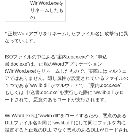
WinWord.exeを
リネームしたも
の
* 正規Wordアプリをリネームしたファイル名は攻撃毎に異
なっています。
ISO
ファイルの中にある
"
案内
.docx.exe"
と
"
申込
書
.doc.exe"
は、正規の
Word
アプリケーション
(WinWord.exe)
をリネームしたもので、実際にはマルウェ
アではありません。隠し属性が設定されているファイルの
１つである
"wwlib.dll"
がマルウェアで、
"
案内
.docx.exe"
、
もしくは"申込書
.doc.exe"
を実行した際に
"wwlib.dll"
がロ
ードされて、悪意のあるコードが実行されます。
WinWord.exeは"wwlib.dll"をロードするため、悪意のある
DLLファイル名を同じ"wwlib.dll"にして同じフォルダ内に
設置すると正規のDLL でなく悪意のあるDLLがロードされ