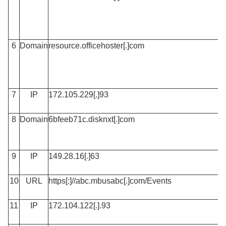
6
Domain
resource.officehoster[.]com
7
IP
172.105.229[.]93
8
Domain
6bfeeb71c.disknxt[.]com
9
IP
149.28.16[.]63
10
URL
https[:]//abc.mbusabc[.]com/Events
11
IP
172.104.122[.].93