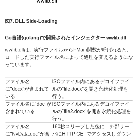
図7. DLL Side-Loading
Go
言語
(golang)
で開発されたインジェクター
wwlib.dll
wwlib.dll
は、実行ファイルから
FMain
関数が呼ばれると、
ロードした実行ファイル名によって処理を変えるようにな
っています。
ファイル名
ISOファイル内にあるデコイファイ
に"
docx
"が含まれて
ルの
"file.docx"
を開き永続化処理を
いる
行う。
ファイル名に"
doc
"が
ISOファイル内にあるデコイファイ
含まれている
ルの
"file2.docx"
を開き永続化処理を
行う。
ファイル名
180秒スリープした後に、外部サー
に"
NvData.doc
"が含
バに
HTTP GET
でアクセスしダウン