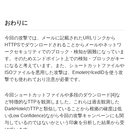
おわりに
今回の攻撃では、メールに記載されたURL
リンクから
HTTPSでダウンロードされることからメールやネットワ
ークセキュリティでのブロック・検知が困難になっていま
す。そのためエンドポイント上での検知・ブロックがキー
になると考えています。また、ショートカットファイルや
ISO
ファイルを悪用した攻撃は、Emotetや
IcedIDを使う
攻
撃でも使われており注意が必要です。
今回ショートカットファイルや多段のダウンロード[4]な
ど特徴的な
TTP
を観測しました。これらは過去観測した
DarkHotel
の
TTP
と類似していることから根拠の確度は低
い
(Low Confidence)
ながら今回の攻撃キャンペーンにも関
与しているのではないかという印象を分析した結果から受