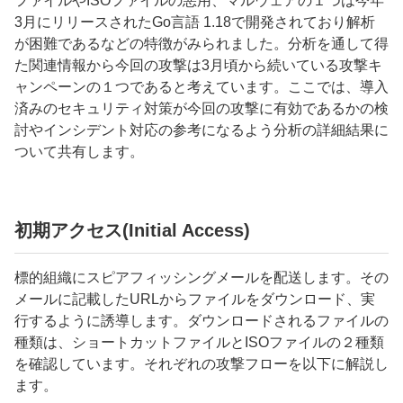
ファイルや
ISO
ファイルの悪用、マルウェアの１つは今年
3
月にリリースされた
Go
言語
1.18
で開発されており解析
が困難であるなどの特徴がみられました。分析を通して得
た関連情報から今回の攻撃は
3
月頃から続いている攻撃キ
ャンペーンの１つであると考えています。ここでは、導入
済みのセキュリティ対策が今回の攻撃に有効であるかの検
討やインシデント対応の参考になるよう分析の詳細結果に
ついて共有します。
初期アクセス
(Initial Access)
標的組織にスピアフィッシングメールを配送します。その
メールに記載した
URL
からファイルをダウンロード、実
行するように誘導します。ダウンロードされるファイルの
種類は、ショートカットファイルと
ISO
ファイルの２種類
を確認しています。それぞれの攻撃フローを以下に解説し
ます。