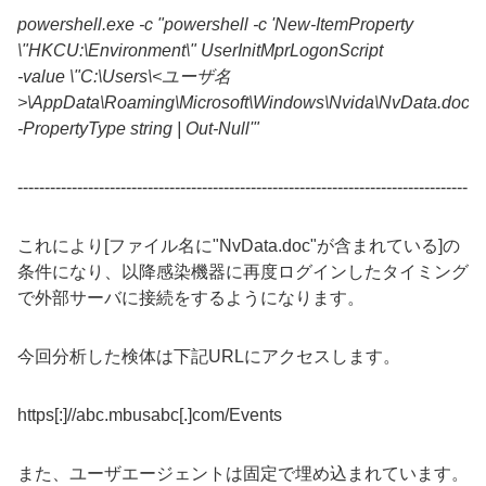
powershell.exe -c "powershell -c 'New-ItemProperty
\"HKCU:\Environment\" UserInitMprLogonScript
-value \"C:\Users\<ユーザ名
>\AppData\Roaming\Microsoft\Windows\Nvida\NvData.doc.e
-PropertyType string | Out-Null'"
-----------------------------------------------------------------------------------
これにより[ファイル名に"
NvData.doc
"が含まれている]の
条件になり、以降感染機器に再度ログインしたタイミング
で外部サーバに接続をするようになります。
今回分析した検体は下記
URLにアクセスします。
https[:]//abc.mbusabc[.]com/Events
また、ユーザエージェントは固定で埋め込まれています。