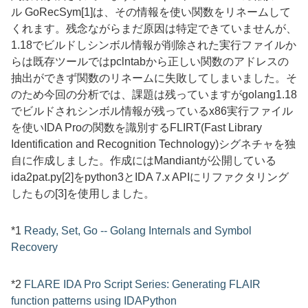
ル
GoRecSym[1]
は、その情報を使い関数をリネームして
くれます。残念ながらまだ原因は特定できていませんが、
1.18でビルドしシンボル情報が削除された実行ファイルか
らは
既存ツールでは
pclntab
から正しい関数のアドレスの
抽出ができず関数のリネームに失敗してしまいました。そ
のため今回の分析では、課題は残っていますが
golang1.18
でビルドされ
シンボル情報が残っているx86実行ファイル
を使い
IDA Pro
の関数を識別する
FLIRT(Fast Library
Identification and Recognition Technology)シグネチャ
を独
自に作成しました。作成には
Mandiantが公開している
i
da2pat.py[2]
をpython3とIDA 7.x APIにリファクタリング
したもの[3]を使用しました。
*1
Ready, Set, Go -- Golang Internals and Symbol
Recovery
*2
FLARE IDA Pro Script Series: Generating FLAIR
function patterns using IDAPython