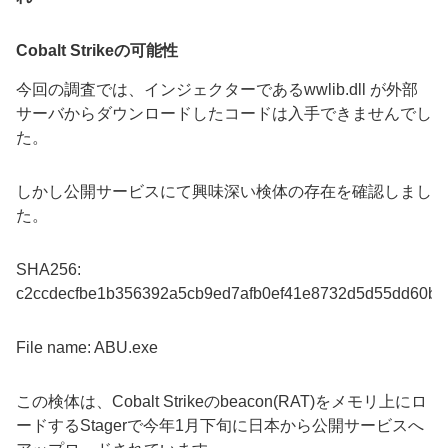
Cobalt Strikeの可能性
今回の調査では、インジェクターであるwwlib.dll が外部
サーバからダウンロードしたコードは入手できませんでし
た。
しかし公開サービスにて興味深い検体の存在を確認しまし
た。
SHA256:
c2ccdecfbe1b356392a5cb9ed7afb0ef41e8732d5d55dd60b6
File name: ABU.exe
この検体は、
Cobalt Strike
の
beacon(RAT)
をメモリ上にロ
ードする
Stager
で今年
1
月下旬に日本から公開サービスへ