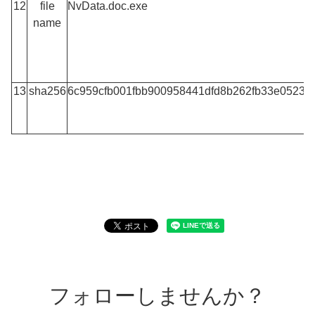
12
file
NvData.doc.exe
name
13
sha256
6c959cfb001fbb900958441dfd8b262fb33e05234
フォローしませんか？