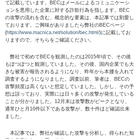
て記載しています。BECはメールによるコミュニケーシ
ョンを悪用した企業に対する詐欺行為を指します。
BEC
の攻撃の流れを含む、概念的な要素は、本記事では割愛し
ております。ご興味がありましたら弊社の
BECページ
(
https://www.macnica.net/solution/bec.html/
)
に記載してお
りますので、そちらをご確認ください。
弊社で初めてBECを観測したのは2015年頃で、その後
もぽつぽつと観測していました。その後、国内企業でも大
きな被害が報告されるようになり、昨年から本腰を入れて
調査するようになりました。調査以前、筆者は、BECの
攻撃頻度は高くないと想定していました。しかし、その予
想は誤っており、実際には日々多くの攻撃が発生している
ことが分かりました。12月末は攻撃数がピークとなり、
通常ひと月10件以下である攻撃が、数十件ほど確認出来
ました。
本記事では、弊社が確認した攻撃を分析し、得られた知