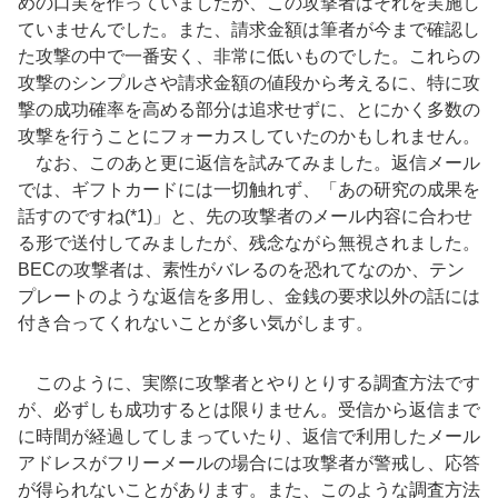
めの口実を作っていましたが、この攻撃者はそれを実施し
ていませんでした。また、請求金額は筆者が今まで確認し
た攻撃の中で一番安く、非常に低いものでした。これらの
攻撃のシンプルさや請求金額の値段から考えるに、特に攻
撃の成功確率を高める部分は追求せずに、とにかく多数の
攻撃を行うことにフォーカスしていたのかもしれません。
なお、このあと更に返信を試みてみました。返信メール
では、ギフトカードには一切触れず、「あの研究の成果を
話すのですね(*1)」と、先の攻撃者のメール内容に合わせ
る形で送付してみましたが、残念ながら無視されました。
BECの攻撃者は、素性がバレるのを恐れてなのか、テン
プレートのような返信を多用し、金銭の要求以外の話には
付き合ってくれないことが多い気がします。
このように、実際に攻撃者とやりとりする調査方法です
が、必ずしも成功するとは限りません。受信から返信まで
に時間が経過してしまっていたり、返信で利用したメール
アドレスがフリーメールの場合には攻撃者が警戒し、応答
が得られないことがあります。また、このような調査方法