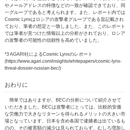
やメールアドレスの特徴などの一致が確認できており、同
一グループであると考えられます。また、レポート内では
Cosmic Lynxはロシアの攻撃者グループである旨記載され
ており、筆者の想定と一致しました。また、このレポート
では筆者が見つけた情報以上の分析がされており、ロシア
の攻撃者の可能性の信頼性を高めていました。
*3 AGARI社によるCosmic Lynxのレポート
(https://www.agari.com/insights/whitepapers/cosmic-lynx-
threat-dossier-russian-bec/)
お
わりに
簡単ではありますが、BECの分析について紹介させて
いただきました。BECは攻撃者にとっては、比較的安価
な労働力で大きなリターンを得られるメリットの大きい市
場となっています。日本を含め各国で逮捕者は出ているも
のの、その被害額の減少は見られておらず、むしろ増加し