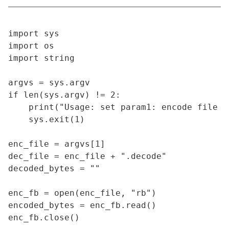
import sys

import os

import string

argvs = sys.argv

if len(sys.argv) != 2:

    print("Usage: set param1: encode file pa
    sys.exit(1)

enc_file = argvs[1]

dec_file = enc_file + ".decode"

decoded_bytes = ""

enc_fb = open(enc_file, "rb")

encoded_bytes = enc_fb.read()

enc_fb.close()
