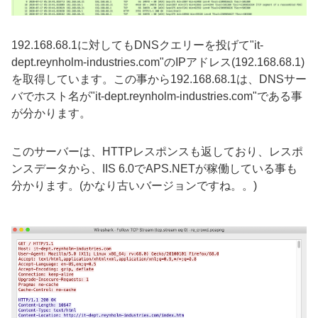
192.168.68.1
に対しても
DNS
クエリーを投げて"
it-
dept.reynholm-industries.com"
の
IP
アドレス
(192.168.68.1)
を取得しています。この事から
192.168.68.1
は、
DNS
サー
バでホスト名が
"it-dept.reynholm-industries.com"
である事
が分かります。
このサーバーは、
HTTP
レスポンスも返しており、レスポ
ンスデータから、
IIS 6.0
で
APS.NET
が稼働している事も
分かります。
(
かなり古いバージョンですね。。
)