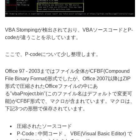
VBA Stomping
が検出されており、
VBA
ソースコードと
P-
code
が違うことを示しています。
ここで、
P-code
について少し整理します。
Office 97 - 2003
まではファイル全体が
CFBF(Compound
File Binary Format)
形式でしたが、Office
2007
以降は
ZIP
形式で圧縮された
Office
ファイルの中にあ
る
"vbaProject.bin"(
このファイル名はデフォルトで変更可
能
)
が
CFBF
形式で、マクロが含まれています。マクロは、
下記
3
つの形態で保存されています。
圧縮されたソースコード
P-Code
:
中間コード 。
VBE(Visual Basic Editor)
で