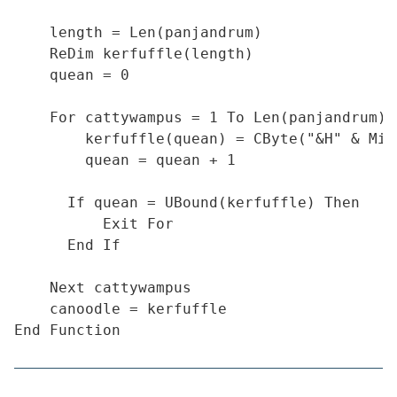
    length = Len(panjandrum)

    ReDim kerfuffle(length)

    quean = 0

    For cattywampus = 1 To Len(panjandrum) S
        kerfuffle(quean) = CByte("&H" & Mid
        quean = quean + 1

      If quean = UBound(kerfuffle) Then

          Exit For

      End If

    Next cattywampus

    canoodle = kerfuffle
