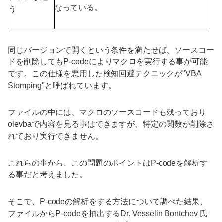
なっている。
う
同じバージョンで開くという条件を満たせば、ソースコー
ドを削除しても
P-code
によりマクロを実行する事が可能
です。この仕様を悪用した検知回避テクニックが
"VBA
Stomping"
と呼ばれています。
ファイルの中には、マクロのソースコードも残っており
olevba
で内容を見る事はできますが、特定の関数が削除さ
れており実行できません。
これらの事から、この問題のポイントは
P-code
を解析す
る事だと考えました。
そこで、
P-code
の解析をする方法について調べた結果、
ファイルから
P-code
を抽出する
Dr. Vesselin Bontchev
氏