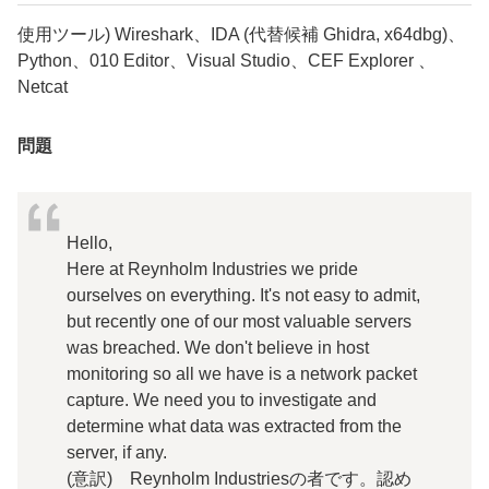
使用ツール
) Wireshark、IDA (代替候補 Ghidra, x64dbg)、
Python、010 Editor、Visual Studio、CEF Explorer 、
Netcat
問題
Hello,
Here at Reynholm Industries we pride
ourselves on everything. It's not easy to admit,
but recently one of our most valuable servers
was breached. We don't believe in host
monitoring so all we have is a network packet
capture. We need you to investigate and
determine what data was extracted from the
server, if any.
(意訳) Reynholm Industriesの者です。認め