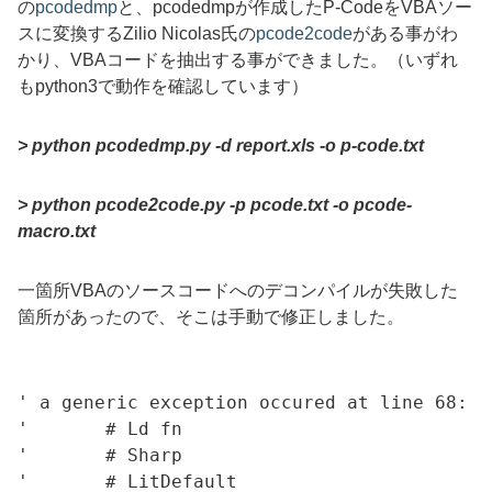
の
pcodedmp
と、pcodedmpが作成したP-CodeをVBAソー
スに変換する
Zilio Nicolas
氏の
pcode2code
がある事がわ
かり、
VBA
コードを抽出する事ができました。（いずれ
も
python3
で動作を確認しています）
> python pcodedmp.py -d report.xls -o p-code.txt
> python pcode2code.py -p pcode.txt -o pcode-
macro.txt
一箇所VBAのソースコードへのデコンパイルが失敗した
箇所があったので、そこは手動で修正しました。
' a generic exception occured at line 68: c
'	# Ld fn

'	# Sharp

'	# LitDefault
