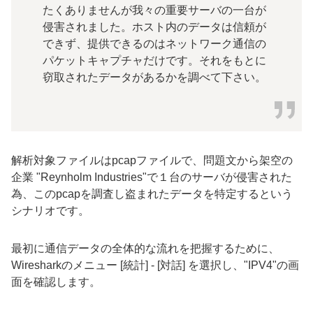
たくありませんが我々の重要サーバの一台が
侵害されました。ホスト内のデータは信頼が
できず、提供できるのはネットワーク通信の
パケットキャプチャだけです。それをもとに
窃取されたデータがあるかを調べて下さい。
解析対象ファイルは
pcap
ファイルで、問題文から架空の
企業
"Reynholm Industries"
で１台のサーバが侵害された
為、この
pcap
を調査し盗まれたデータを特定するという
シナリオです。
最初に通信データの全体的な流れを把握するために、
Wireshark
のメニュー
[
統計
] - [
対話
]
を選択し、
"IPV4"
の画
面を確認します。