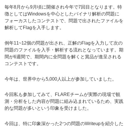
毎年
8
月から
9
月頃に開催され今年で
7
回目となります。特
徴としては
Windows
を中心としたバイナリ解析の問題に
フォーカスしたコンテストで、問題で出されたファイルを
解析して
Flag
を入手します。
例年
11~12
個の問題が出され、正解の
Flag
を入力して次の
問題のファイルを入手・解析する流れとなっています。期
間が
6
週間で、期間内に全問題を解くと賞品が進呈される
コンテストです。
今年は、世界中から
5,000
人以上が参加していました。
今回私も参加してみて、
FLARE
チームが実際の現場で観
測・分析をした内容が問題に組み込まれているため、実践
的な問題が多いという印象を受けました。
今回は、特に印象深かった
2
つの問題の
Writeup
を紹介した