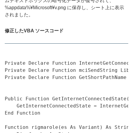
ムテキストボックスの暗号化データが復号されて、
%appdata%¥Microsoft¥v.png に保存し、シート上に表示
されました。
修正したVBA ソースコード
Private Declare Function InternetGetConnect
Private Declare Function mciSendString Lib 
Private Declare Function GetShortPathName L
Public Function GetInternetConnectedState() 
    GetInternetConnectedState = InternetGet
End Function

Function rigmarole(es As Variant) As String
